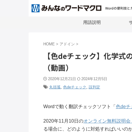
用語説明
サ
HOME
>
アドイン
>
【色deチェック】化学式
（動画）
2020年12月21日
2024年12月5日
丸括弧
,
色deチェック
,
誤判定
Wordで動く翻訳チェックソフト「
色de
2020年11月10日の
オンライン無料説明会
る場合に、どのように対処すればいいの