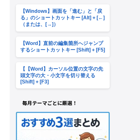
【Windows】画面を「進む」と「戻
る」のショートカットキー [Alt] + [←]
（または、[→]）
【Word】直前の編集箇所へジャンプ
するショートカットキー [Shift] + [F5]
【【Word】カーソル位置の文字の先
頭文字の大・小文字を切り替える
[Shift] + [F3]
毎月テーマごとに厳選！