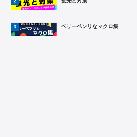
蛍光と対策
2
ベリーベンリなマクロ集
3