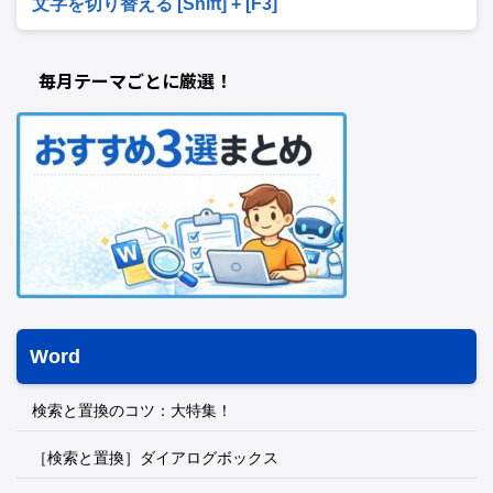
文字を切り替える [Shift] + [F3]
毎月テーマごとに厳選！
Word
検索と置換のコツ：大特集！
［検索と置換］ダイアログボックス