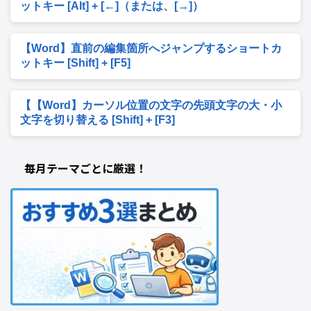
ットキー [Alt] + [←]（または、[→]）
【Word】直前の編集箇所へジャンプするショートカ
ットキー [Shift] + [F5]
【【Word】カーソル位置の文字の先頭文字の大・小
文字を切り替える [Shift] + [F3]
毎月テーマごとに厳選！