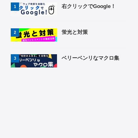
右クリックでGoogle！
1
蛍光と対策
2
ベリーベンリなマクロ集
3