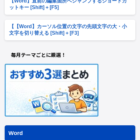
【Word】直前の編集箇所へジャンプするショートカ
ットキー [Shift] + [F5]
【【Word】カーソル位置の文字の先頭文字の大・小
文字を切り替える [Shift] + [F3]
毎月テーマごとに厳選！
Word