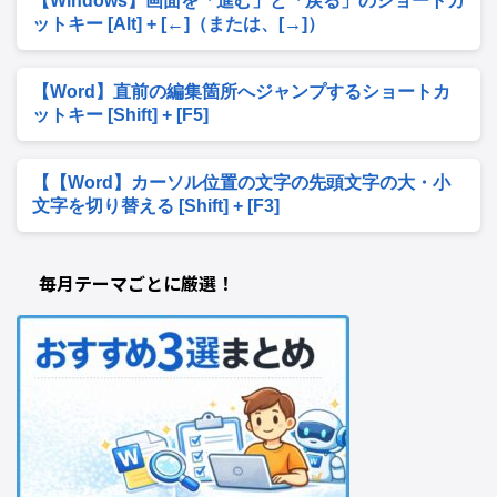
【Windows】画面を「進む」と「戻る」のショートカ
ットキー [Alt] + [←]（または、[→]）
【Word】直前の編集箇所へジャンプするショートカ
ットキー [Shift] + [F5]
【【Word】カーソル位置の文字の先頭文字の大・小
文字を切り替える [Shift] + [F3]
毎月テーマごとに厳選！