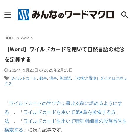
HOME
>
Word
>
【Word】ワイルドカードを用いて自然言語の概念
を定義する
2024年9月20日
2025年2月13日
ワイルドカード
,
数字
,
漢字
,
英単語
,
［検索と置換］ダイアログボッ
クス
「
ワイルドカードの学び方：書ける前に読めるようにす
る
」、「
ワイルドカードを用いて第●章を検索する方
法
」、「
ワイルドカードを用いて特許明細書の段落番号を
検索する
」に続く記事です。