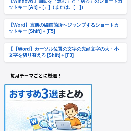
【Windows】画面を「進む」と「戻る」のショートカ
ットキー [Alt] + [←]（または、[→]）
【Word】直前の編集箇所へジャンプするショートカ
ットキー [Shift] + [F5]
【【Word】カーソル位置の文字の先頭文字の大・小
文字を切り替える [Shift] + [F3]
毎月テーマごとに厳選！