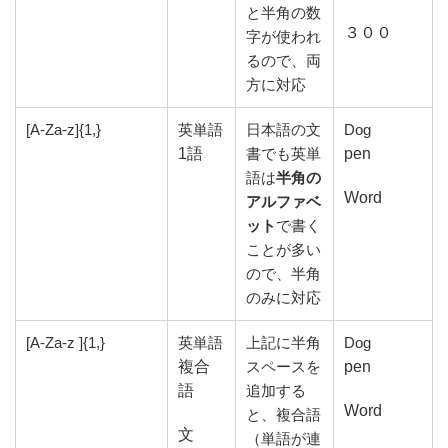
と半角の数
３００
字が使われ
るので、両
方に対応
[A-Za-z]{1,}
英単語
日本語の文
Dog
1語
書でも英単
pen
語は
半角の
Word
アルファベ
ット
で書く
ことが多い
ので、半角
のみに対応
[A-Za-z ]{1,}
英単語
上記に半角
Dog
複合
スペースを
pen
語
追加する
Word
と、複合語
文
（単語が連