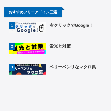
おすすめフリーアドイン三選
右クリックでGoogle！
1
蛍光と対策
2
ベリーベンリなマクロ集
3