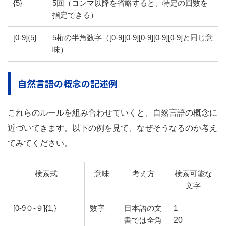
{5}
5回（コンマ以降を省略すると、特定の回数を
指定できる）
[0-9]{5}
5桁の半角数字（[0-9][0-9][0-9][0-9][0-9]と同じ意
味）
自然言語の概念の記述例
これらのルールを組み合わせていくと、自然言語の概念に
近づいてきます。以下の例を見て、なぜそうなるのか考え
てみてください。
検索式
意味
考え方
検索可能な
文字
[0-9０-９]{1,}
数字
日本語の文
1
書では全角
20