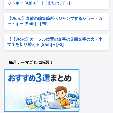
ットキー [Alt] + [←]（または、[→]）
【Word】直前の編集箇所へジャンプするショートカ
ットキー [Shift] + [F5]
【【Word】カーソル位置の文字の先頭文字の大・小
文字を切り替える [Shift] + [F3]
毎月テーマごとに厳選！