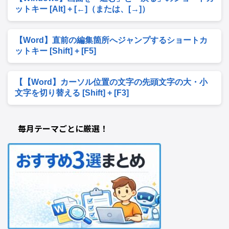
ットキー [Alt] + [←]（または、[→]）
【Word】直前の編集箇所へジャンプするショートカ
ットキー [Shift] + [F5]
【【Word】カーソル位置の文字の先頭文字の大・小
文字を切り替える [Shift] + [F3]
毎月テーマごとに厳選！