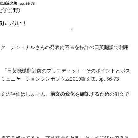
ンターナショナルさんの発表内容※を特許の日英翻訳で利用
9） 「日英機械翻訳前のプリエディット～そのポイントとポス
ニケーションシンポジウム2019論文集, pp. 66-73
訳文の評価はしません。
構文の変化を確認するため
の例文で
て原文を修正すると、文章構造を意図したように修正できる