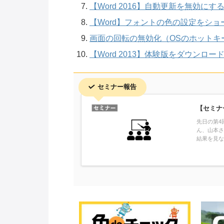
【Word 2016】自動更新を無効にす
【Word】フォントの色の設定をシ
画面の回転の無効化（OSのホットキ
【Word 2013】体験版をダウンロー
セミナー報告
【セミナ
先日の第4
ん、山本さ
結果を見な