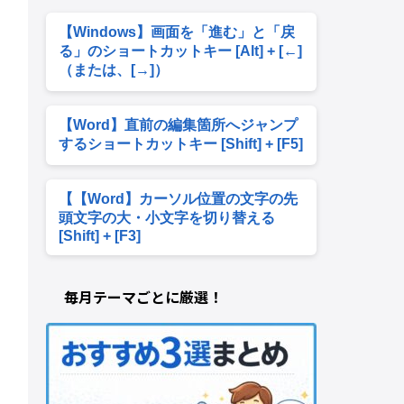
【Windows】画面を「進む」と「戻
る」のショートカットキー [Alt] + [←]
（または、[→]）
【Word】直前の編集箇所へジャンプ
するショートカットキー [Shift] + [F5]
【【Word】カーソル位置の文字の先
頭文字の大・小文字を切り替える
[Shift] + [F3]
毎月テーマごとに厳選！