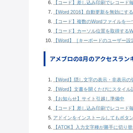
【コード】差し込み印刷でレコード
【Word 2016】自動更新を無効にす
【コード】複数のWordファイルを一
【コード】カーソル位置を取得するWo
【Word】［キーボードのユーザー
アメブロの8月のアクセスラン
【Word】隠し文字の表示・非表示の
【Word】文書を開くたびにスタイ
【お知らせ】サイト引越し準備中
【コード】差し込み印刷でレコード
アドインをインストールしてもボタ
【ATOK】入力文字種が勝手に切り