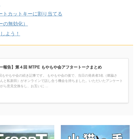
る
ョートカットキーに割り当てる
ーの無効化）
ドしよう！
ー報告】第４回 MTPE もやもや会アフタートークまとめ
回もやもや会の続き記事です。 もやもや会の後で、当日の発表者3名（燃脇さ
んと私新田）がオンラインで話し合う機会を持ちました。いただいたアンケート
がら意見交換をし、お互いに ...