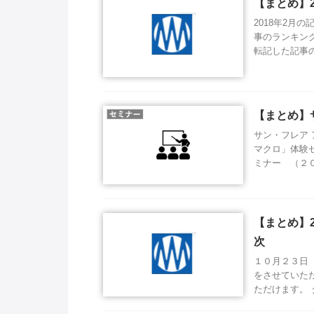
【まとめ】2
2018年2月
事のランキン
転記した記事の
【まとめ】
サン・フレア 
マクロ」体験セ
ミナー （２０
【まとめ】2
次
１０月２３日
をさせていた
ただけます。 