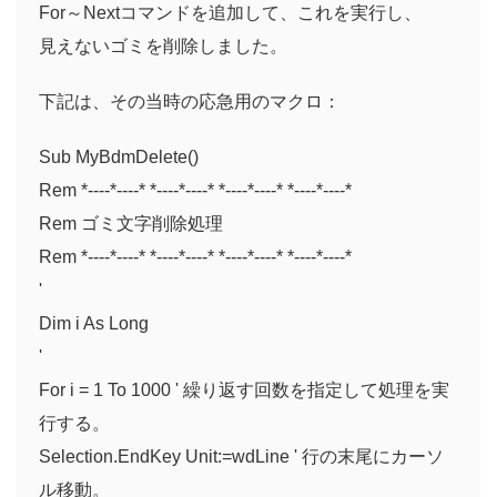
For～Nextコマンドを追加して、これを実行し、
見えないゴミを削除しました。
下記は、その当時の応急用のマクロ：
Sub MyBdmDelete()
Rem *----*----* *----*----* *----*----* *----*----*
Rem ゴミ文字削除処理
Rem *----*----* *----*----* *----*----* *----*----*
'
Dim i As Long
'
For i = 1 To 1000 ' 繰り返す回数を指定して処理を実
行する。
Selection.EndKey Unit:=wdLine ' 行の末尾にカーソ
ル移動。