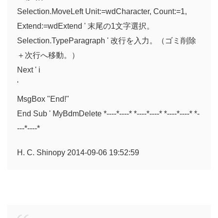
Selection.MoveLeft Unit:=wdCharacter, Count:=1,
Extend:=wdExtend ' 末尾の1文字選択。
Selection.TypeParagraph ' 改行を入力。（ゴミ削除
＋次行へ移動。）
Next ' i
'
MsgBox "End!"
End Sub ' MyBdmDelete *----*----* *----*----* *----*----* *-
---*----*
H. C. Shinopy 2014-09-06 19:52:59