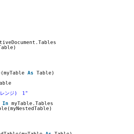
tiveDocument.Tables
Table)
e(myTable 
As
Table)
able
オレンジ)　1"
 
In
myTable.Tables
ble(myNestedTable)
edTable(myTable 
As
Table)