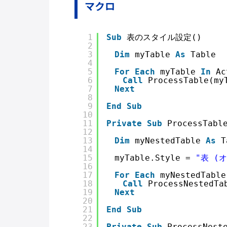
マクロ
1
Sub
表のスタイル設定()
2
3
Dim
myTable 
As
Table
4
5
For
Each
myTable 
In
Ac
6
Call
ProcessTable(my
7
Next
8
9
End
Sub
10
11
Private
Sub
ProcessTabl
12
13
Dim
myNestedTable 
As
T
14
15
　myTable.Style = 
"表 (
16
17
For
Each
myNestedTable
18
Call
ProcessNestedTa
19
Next
20
21
End
Sub
22
23
Private
Sub
ProcessNest