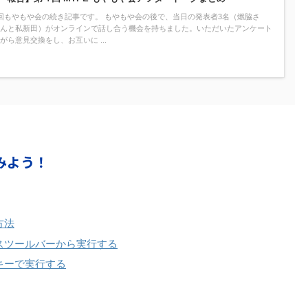
回もやもや会の続き記事です。 もやもや会の後で、当日の発表者3名（燃脇さ
んと私新田）がオンラインで話し合う機会を持ちました。いただいたアンケート
がら意見交換をし、お互いに ...
みよう！
方法
セスツールバーから実行する
キーで実行する