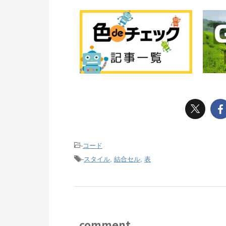
-
コード
-
スタイル
,
結合セル
,
表
comment