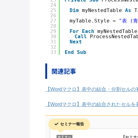
24
25
Dim
myNestedTable 
As
T
26
27
　myTable.Style = 
"表 (青
28
29
For
Each
myNestedTable
30
Call
ProcessNestedTa
31
Next
32
33
End
Sub
関連記事
【Wordマクロ】表中の結合・分割セルの
【Wordマクロ】表中の結合されたセルを
セミナー報告
【セミナ