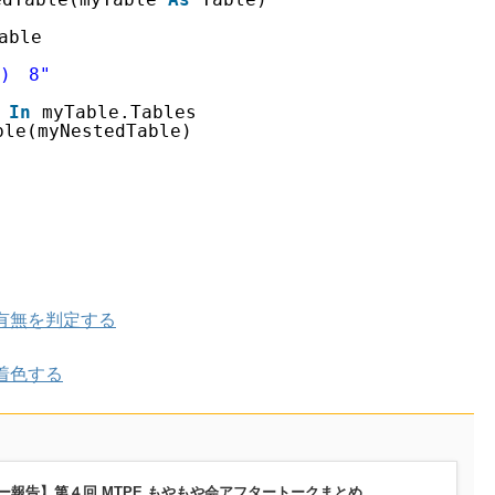
able
)　8"
 
In
myTable.Tables
ble(myNestedTable)
有無を判定する
着色する
ー報告】第４回 MTPE もやもや会アフタートークまとめ