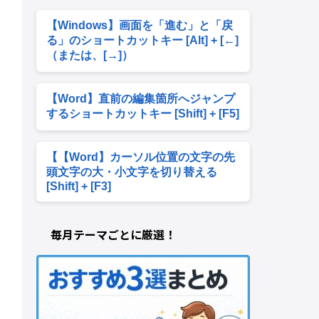
【Windows】画面を「進む」と「戻
る」のショートカットキー [Alt] + [←]
（または、[→]）
【Word】直前の編集箇所へジャンプ
するショートカットキー [Shift] + [F5]
【【Word】カーソル位置の文字の先
頭文字の大・小文字を切り替える
[Shift] + [F3]
毎月テーマごとに厳選！