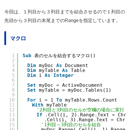
今回は、１列目から３列目までを結合させるので１列目の
先頭から３列目の末尾までのRangeを指定しています。
マクロ
1
Sub
表のセルを結合するマクロ()
2
3
Dim
myDoc 
As
Document
4
Dim
myTable 
As
Table
5
Dim
i 
As
Integer
6
7
Set
myDoc = ActiveDocument
8
Set
myTable = myDoc.Tables(1)
9
10
For
i = 1 
To
myTable.Rows.Count
11
With
myTable
12
'2列目と3列目のセルが空欄の場合に実行
13
If
.Cell(i, 2).Range.Text = Chr(
14
　　　　 .Cell(i, 3).Range.Text = Chr(1
15
'1列目～3列目のセルを結合
16
　　　　myDoc.Range(.Cell(i, 1).Range.S