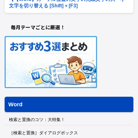
文字を切り替える [Shift] + [F3]
毎月テーマごとに厳選！
Word
検索と置換のコツ：大特集！
［検索と置換］ダイアログボックス