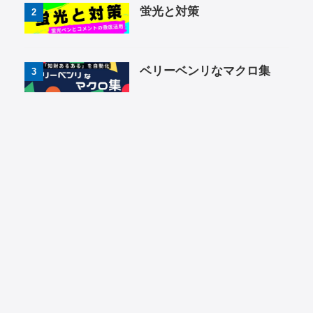
蛍光と対策
2
ベリーベンリなマクロ集
3