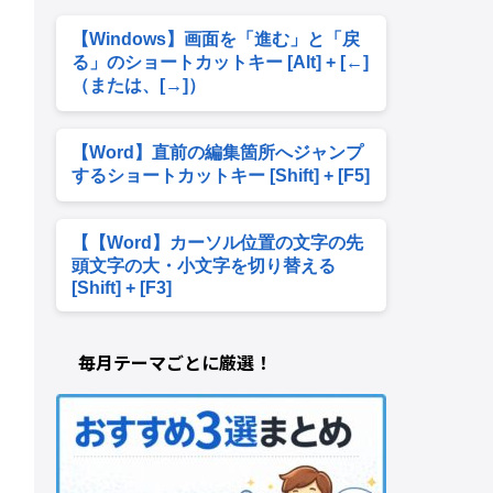
【Windows】画面を「進む」と「戻
る」のショートカットキー [Alt] + [←]
（または、[→]）
【Word】直前の編集箇所へジャンプ
するショートカットキー [Shift] + [F5]
【【Word】カーソル位置の文字の先
頭文字の大・小文字を切り替える
[Shift] + [F3]
毎月テーマごとに厳選！