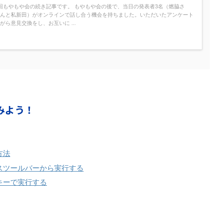
回もやもや会の続き記事です。 もやもや会の後で、当日の発表者3名（燃脇さ
んと私新田）がオンラインで話し合う機会を持ちました。いただいたアンケート
がら意見交換をし、お互いに ...
みよう！
方法
セスツールバーから実行する
キーで実行する