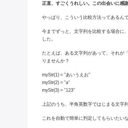
正直、
すごくうれしい。この出会いに感
やっぱり、こういう比較方法ってあるん
今までずっと、文字列を比較する場合に
した。
たとえば、ある文字列があって、それが
りませんか？
myStr(1) = "あいうえお"
myStr(2) = "a"
myStr(3) = "123"
上記のうち、半角英数字ではじまる文字列は、my
これを自動で簡単に判定してもらいたい