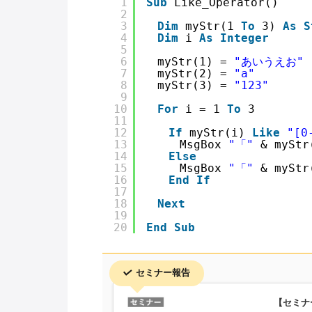
1
Sub
Like_Operator()
2
3
Dim
myStr(1 
To
3) 
As
S
4
Dim
i 
As
Integer
5
6
　myStr(1) = 
"あいうえお"
7
　myStr(2) = 
"a"
8
　myStr(3) = 
"123"
9
10
For
i = 1 
To
3
11
12
If
myStr(i) 
Like
"[0
13
　　　MsgBox 
"「"
& myStr
14
Else
15
　　　MsgBox 
"「"
& myStr
16
End
If
17
18
Next
19
20
End
Sub
セミナー報告
【セミナ