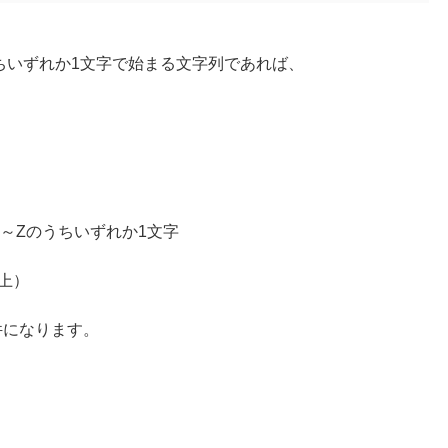
Zのうちいずれか1文字で始まる文字列であれば、
z、A～Zのうちいずれか1文字
上）
件になります。