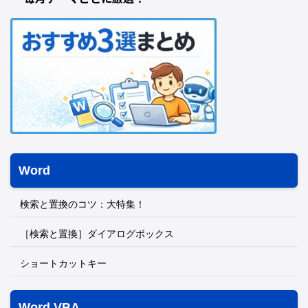
Word
検索と置換のコツ：大特集！
［検索と置換］ダイアログボックス
ショートカットキー
Word VBA