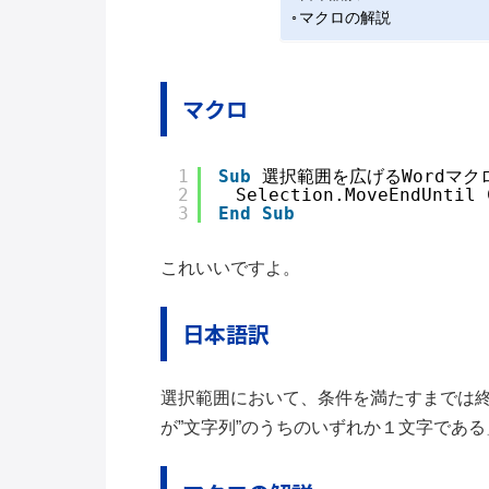
マクロの解説
マクロ
1
Sub
選択範囲を広げるWordマク
2
　Selection.MoveEndUntil 
3
End
Sub
これいいですよ。
日本語訳
選択範囲において、条件を満たすまでは
が”文字列”のうちのいずれか１文字であ