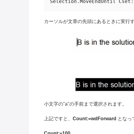
Selection.MoveEndUntil Cset:
カーソルが文章の先頭にあるときに実行
小文字の"a"の手前まで選択されます。
上記ですと、
Count:=wdForward
となっ
Count:=100