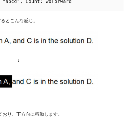
="abcd", Count:=wdForward
するとこんな感じ。
↓
ており、下方向に移動します。