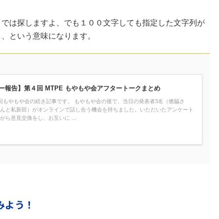
までは探しますよ、でも１００文字しても指定した文字列が
よ、という意味になります。
ー報告】第４回 MTPE もやもや会アフタートークまとめ
回もやもや会の続き記事です。 もやもや会の後で、当日の発表者3名（燃脇さ
んと私新田）がオンラインで話し合う機会を持ちました。いただいたアンケート
がら意見交換をし、お互いに ...
みよう！