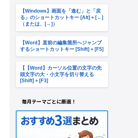
【Windows】画面を「進む」と「戻
る」のショートカットキー [Alt] + [←]
（または、[→]）
【Word】直前の編集箇所へジャンプ
するショートカットキー [Shift] + [F5]
【【Word】カーソル位置の文字の先
頭文字の大・小文字を切り替える
[Shift] + [F3]
毎月テーマごとに厳選！