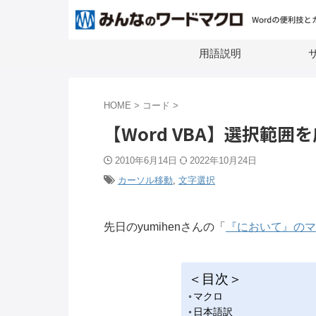
用語説明
サ
HOME
>
コード
>
【Word VBA】選択範囲
2010年6月14日
2022年10月24日
カーソル移動
,
文字選択
先日のyumihenさんの「
『において』のマ
＜目次＞
マクロ
日本語訳