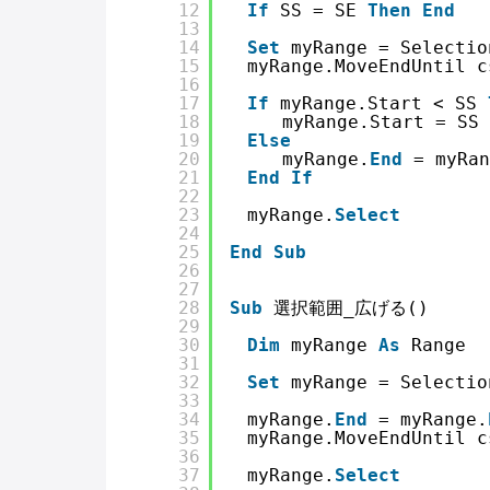
12
If
SS = SE 
Then
End
13
14
Set
myRange = Selectio
15
　myRange.MoveEndUntil c
16
17
If
myRange.Start < SS 
18
　　　myRange.Start = SS
19
Else
20
　　　myRange.
End
= myRan
21
End
If
22
23
　myRange.
Select
24
25
End
Sub
26
27
28
Sub
選択範囲_広げる()
29
30
Dim
myRange 
As
Range
31
32
Set
myRange = Selectio
33
34
　myRange.
End
= myRange.
35
　myRange.MoveEndUntil c
36
37
　myRange.
Select