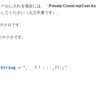
ュールに入れる場合には、「
Private Const myCset As
略してください（入力不要です）。
マクロです。
のマクロです。
String
= 
"。、？！：；.,?!:;"