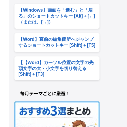
【Windows】画面を「進む」と「戻
る」のショートカットキー [Alt] + [←]
（または、[→]）
【Word】直前の編集箇所へジャンプ
するショートカットキー [Shift] + [F5]
【【Word】カーソル位置の文字の先
頭文字の大・小文字を切り替える
[Shift] + [F3]
毎月テーマごとに厳選！