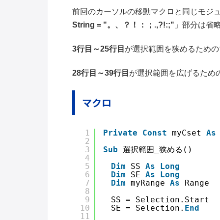
前回のカーソルの移動マクロと同じモジ
String = "。、？！：；.,?!:;"
」部分は省
3行目～25行目
が選択範囲を狭めるための
28行目～39行目
が選択範囲を広げるため
マクロ
1
Private
Const
myCset 
As
2
3
Sub
選択範囲_狭める()
4
5
Dim
SS 
As
Long
6
Dim
SE 
As
Long
7
Dim
myRange 
As
Range
8
9
　SS = Selection.Start
10
　SE = Selection.
End
11