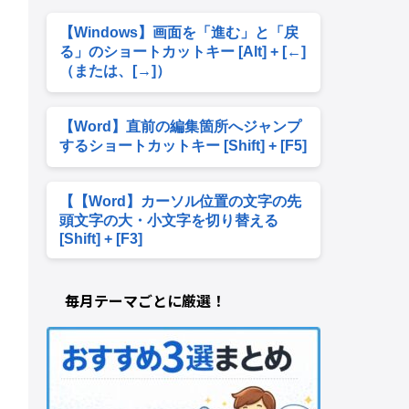
【Windows】画面を「進む」と「戻
る」のショートカットキー [Alt] + [←]
（または、[→]）
【Word】直前の編集箇所へジャンプ
するショートカットキー [Shift] + [F5]
【【Word】カーソル位置の文字の先
頭文字の大・小文字を切り替える
[Shift] + [F3]
毎月テーマごとに厳選！