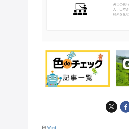
先日の第4
ん、山本さ
結果を見な
-
Word