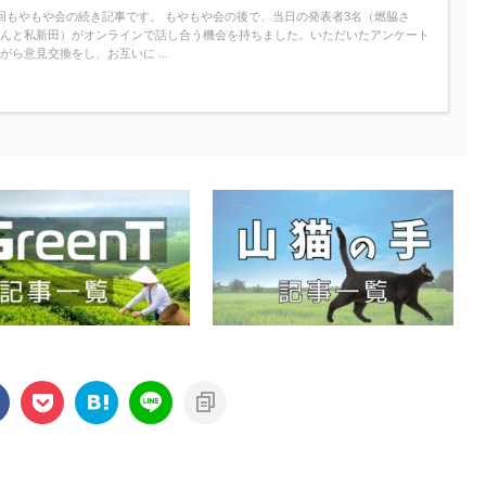
回もやもや会の続き記事です。 もやもや会の後で、当日の発表者3名（燃脇さ
んと私新田）がオンラインで話し合う機会を持ちました。いただいたアンケート
がら意見交換をし、お互いに ...