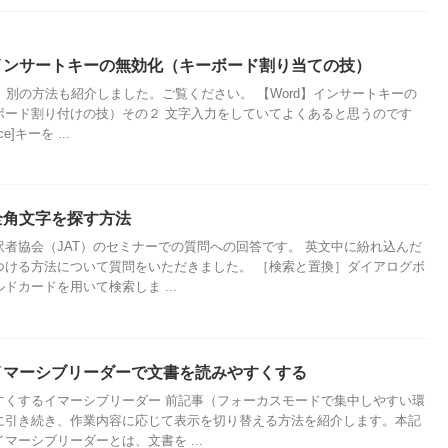
】インサートキーの無効化（キーボード割り当ての技）
12日 別の方法も紹介しました。ご覧ください。 【Word】インサートキーの
ボード割り付けの技）その２ 文字入力をしていてよくあると思うのです
e]キーを ...
】全角文字を探す方法
訳者協会（JAT）のセミナーでの質問への回答です。 英文中に紛れ込んだ
つける方法について質問をいただきました。 ［検索と置換］ダイアログボ
ドカードを用いて検索しま ...
】イマーシブリーダーで文書を読みやすくする
すくするイマーシブリーダー 前記事（フォーカスモードで集中しやすい環
に引き続き、作業内容に応じて表示を切り替える方法を紹介します。本記
マーシブリーダーとは、文書を ...