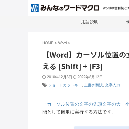
用語説明
サ
HOME
>
Word
>
【Word】カーソル位置
える [Shift] + [F3]
2010年12月3日
2022年8月12日
ショートカットキー
,
上書き翻訳
,
文字入力
「
カーソル位置の文字の先頭文字の大・
能として簡単に実行する方法です。