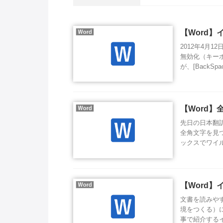
【Word
2012年4月
無効化（キー
が、[BackSpac
【Word
先日の日本翻
全角文字を見
ックスでワイル
【Word
文書を読みや
境をつくる）
事で紹介するイ