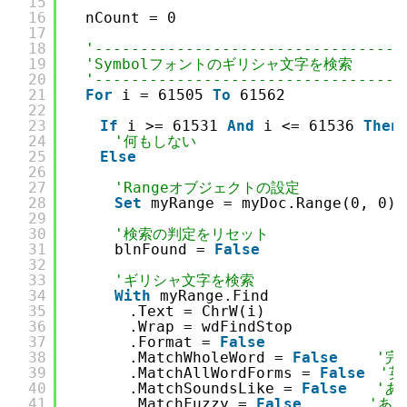
15
16
　nCount = 0
17
18
'----------------------------------
19
'Symbolフォントのギリシャ文字を検索
20
'----------------------------------
21
For
i = 61505 
To
61562
22
23
If
i >= 61531 
And
i <= 61536 
Then
24
'何もしない
25
Else
26
27
'Rangeオブジェクトの設定
28
Set
myRange = myDoc.Range(0, 0)
29
30
'検索の判定をリセット
31
　　　blnFound = 
False
32
33
'ギリシャ文字を検索
34
With
myRange.Find
35
　　　　.Text = ChrW(i)
36
　　　　.Wrap = wdFindStop
37
　　　　.Format = 
False
38
　　　　.MatchWholeWord = 
False
'完
39
　　　　.MatchAllWordForms = 
False
'
40
　　　　.MatchSoundsLike = 
False
'あ
41
　　　　.MatchFuzzy = 
False
'あ