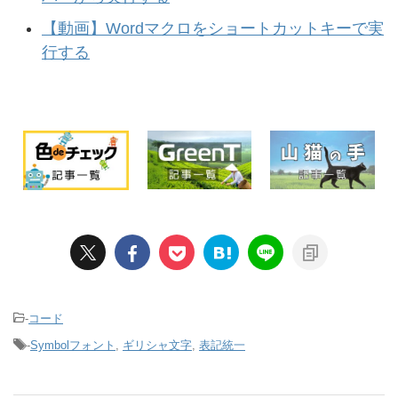
【動画】Wordマクロをショートカットキーで実
行する
-
コード
-
Symbolフォント
,
ギリシャ文字
,
表記統一