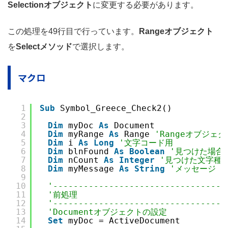
Selectionオブジェクト
に変更する必要があります。
この処理を49行目で行っています。
Rangeオブジェクト
を
Selectメソッド
で選択します。
マクロ
1
Sub
Symbol_Greece_Check2()
2
3
Dim
myDoc 
As
Document
4
Dim
myRange 
As
Range 
'Rangeオブジェク
5
Dim
i 
As
Long
'文字コード用
6
Dim
blnFound 
As
Boolean
'見つけた場合に
7
Dim
nCount 
As
Integer
'見つけた文字種
8
Dim
myMessage 
As
String
'メッセージ
9
10
'----------------------------------
11
'前処理
12
'----------------------------------
13
'Documentオブジェクトの設定
14
Set
myDoc = ActiveDocument