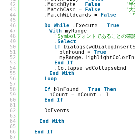
42
　　　　.MatchByte = 
False
'半
43
　　　　.MatchCase = 
False
'大
44
　　　　.MatchWildcards = 
False
'ワ
45
46
Do
While
.Execute = 
True
47
With
myRange
48
'Symbolフォントであることの確認
49
　　　　　　.
Select
50
If
Dialogs(wdDialogInsertSy
51
　　　　　　　blnFound = 
True
52
　　　　　　　myRange.HighlightColorInde
53
End
If
54
　　　　　　.Collapse wdCollapseEnd
55
End
With
56
Loop
57
58
If
blnFound = 
True
Then
59
　　　　　nCount = nCount + 1
60
End
If
61
62
　　　　DoEvents
63
64
End
With
65
66
End
If
67