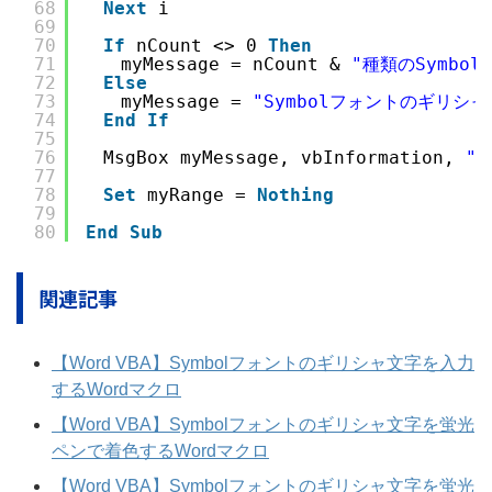
68
Next
i
69
70
If
nCount <> 0 
Then
71
　　myMessage = nCount & 
"種類のSymb
72
Else
73
　　myMessage = 
"Symbolフォントのギリシ
74
End
If
75
76
　MsgBox myMessage, vbInformation, 
"
77
78
Set
myRange = 
Nothing
79
80
End
Sub
関連記事
【Word VBA】Symbolフォントのギリシャ文字を入力
するWordマクロ
【Word VBA】Symbolフォントのギリシャ文字を蛍光
ペンで着色するWordマクロ
【Word VBA】Symbolフォントのギリシャ文字を蛍光