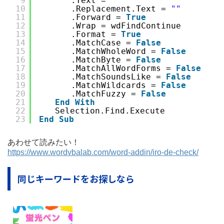
9
　　　　.Text = 
""
10
　　　　.Replacement.Text = 
""
11
　　　　.Forward = 
True
12
　　　　.Wrap = wdFindContinue
13
　　　　.Format = 
True
14
　　　　.MatchCase = 
False
15
　　　　.MatchWholeWord = 
False
16
　　　　.MatchByte = 
False
17
　　　　.MatchAllWordForms = 
False
18
　　　　.MatchSoundsLike = 
False
19
　　　　.MatchWildcards = 
False
20
　　　　.MatchFuzzy = 
False
21
End
With
22
　　Selection.Find.Execute
23
End
Sub
あわせて読みたい！
https://www.wordvbalab.com/word-addin/iro-de-check/
同じキーワードをお探しなら