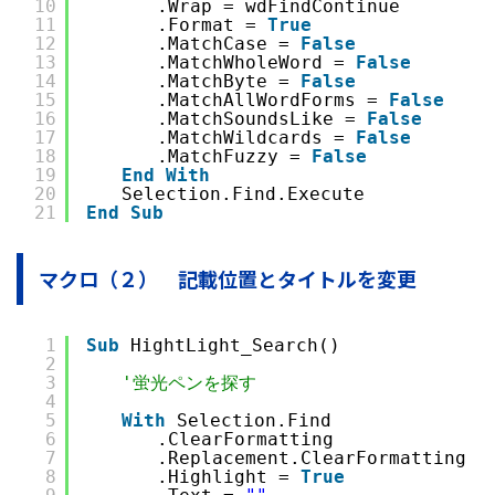
10
　　　　.Wrap = wdFindContinue
11
　　　　.Format = 
True
12
　　　　.MatchCase = 
False
13
　　　　.MatchWholeWord = 
False
14
　　　　.MatchByte = 
False
15
　　　　.MatchAllWordForms = 
False
16
　　　　.MatchSoundsLike = 
False
17
　　　　.MatchWildcards = 
False
18
　　　　.MatchFuzzy = 
False
19
End
With
20
　　Selection.Find.Execute
21
End
Sub
マクロ（２） 記載位置とタイトルを変更
1
Sub
HightLight_Search()
2
3
'蛍光ペンを探す
4
5
With
Selection.Find
6
　　　　.ClearFormatting
7
　　　　.Replacement.ClearFormatting
8
　　　　.Highlight = 
True