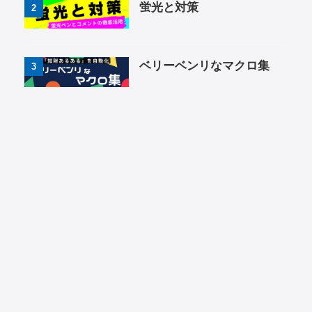
蛍光と対策
2
ベリーベンリなマクロ集
3