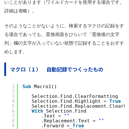
いことがあります（ワイルドカードを使用する場合です。
詳細は省略）。
そのようなことがないように、検索するマクロの記録をす
る場合であっても、置換画面をひらいて「置換後の文字
列」欄の文字が入っていない状態で記録することをおすす
めします。
マクロ（１） 自動記録でつくったもの
1
Sub
Macro1()
2
3
　　Selection.Find.ClearFormatting
4
　　Selection.Find.Highlight = 
True
5
　　Selection.Find.Replacement.ClearFo
6
With
Selection.Find
7
　　　　.Text = 
""
8
　　　　.Replacement.Text = 
""
9
　　　　.Forward = 
True