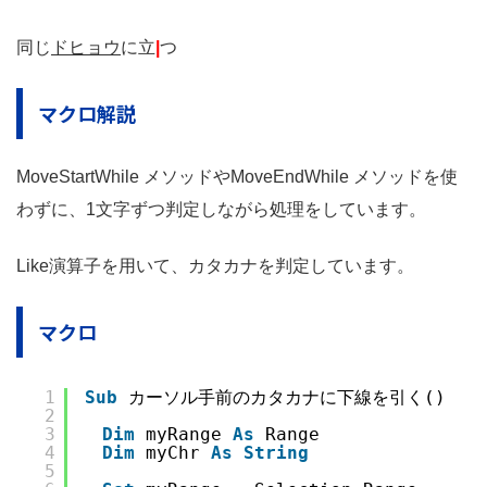
同じ
ドヒョウ
に立
|
つ
マクロ解説
MoveStartWhile メソッドやMoveEndWhile メソッドを使
わずに、1文字ずつ判定しながら処理をしています。
Like演算子を用いて、カタカナを判定しています。
マクロ
1
Sub
カーソル手前のカタカナに下線を引く()
2
3
Dim
myRange 
As
Range
4
Dim
myChr 
As
String
5