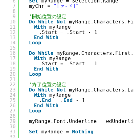
6
Set
myRange = Selection.Range
7
　myChr = 
"[ァ-ヾ]"
8
9
'開始位置の設定
10
Do
While
Not
myRange.Characters.Fir
11
With
myRange
12
　　　.Start = .Start - 1
13
End
With
14
Loop
15
16
Do
While
myRange.Characters.First.P
17
With
myRange
18
　　　.Start = .Start - 1
19
End
With
20
Loop
21
22
'終了位置の設定
23
Do
While
Not
myRange.Characters.Las
24
With
myRange
25
　　　.
End
= .
End
- 1
26
End
With
27
Loop
28
29
　myRange.Font.Underline = wdUnderlin
30
31
Set
myRange = 
Nothing
32