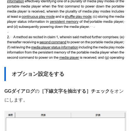
オプション設定をする
GGダイアログ
の
［下線文字を抽出する］チェック
をオン
にします。