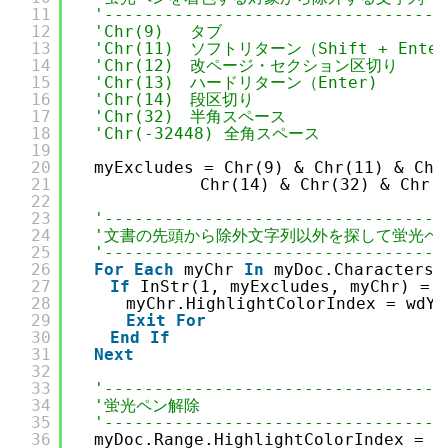
11
'----------------------------------
12
'Chr(9)　 タブ
13
'Chr(11)　ソフトリターン（Shift + Enter
14
'Chr(12)　改ページ・セクション区切り
15
'Chr(13)　ハードリターン（Enter)
16
'Chr(14)　段区切り
17
'Chr(32)　半角スペース
18
'Chr(-32448) 全角スペース
19
20
　myExcludes = Chr(9) & Chr(11) & Chr
21
　　　　　　　 Chr(14) & Chr(32) & Chr(-
22
23
'----------------------------------
24
'文書の先頭から除外文字列以外を探して蛍光ペ
25
'----------------------------------
26
For
Each
myChr 
In
myDoc.Characters
27
If
InStr(1, myExcludes, myChr) = 
28
　　　myChr.HighlightColorIndex = wdYe
29
Exit
For
30
End
If
31
Next
32
33
'----------------------------------
34
'蛍光ペン解除
35
'----------------------------------
36
　myDoc.Range.HighlightColorIndex = w