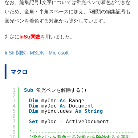
なお、編集記号1文字については蛍光ペンで着色ができな
いため、全角・半角スペースに加え、5種類の編集記号も
蛍光ペンを着色する対象から除外しています。
判定に
InStr関数
を用いました。
InStr 関数 - MSDN - Microsoft
マクロ
1
Sub
蛍光ペンを解除する()
2
3
Dim
myChr 
As
Range
4
Dim
myDoc 
As
Document
5
Dim
myExcludes 
As
String
6
7
Set
myDoc = ActiveDocument
8
9
'----------------------------------
10
'蛍光ペンを着色する対象から除外する文字列