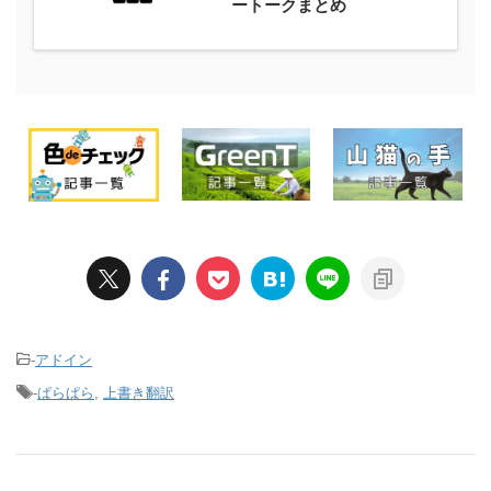
ートークまとめ
-
アドイン
-
ぱらぱら
,
上書き翻訳