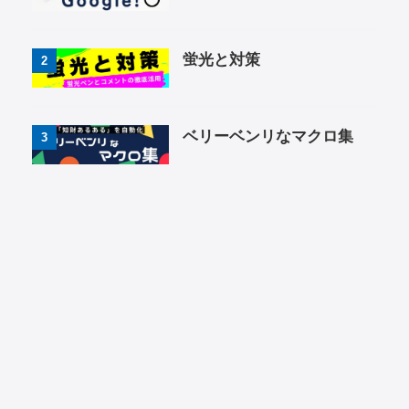
蛍光と対策
2
ベリーベンリなマクロ集
3