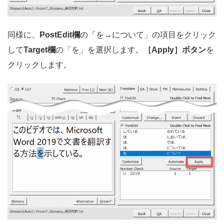
同様に、
PostEdit欄
の「を→について」の項目をクリック
して
Target欄
の「を」を選択します。
［Apply］ボタン
を
クリックします。