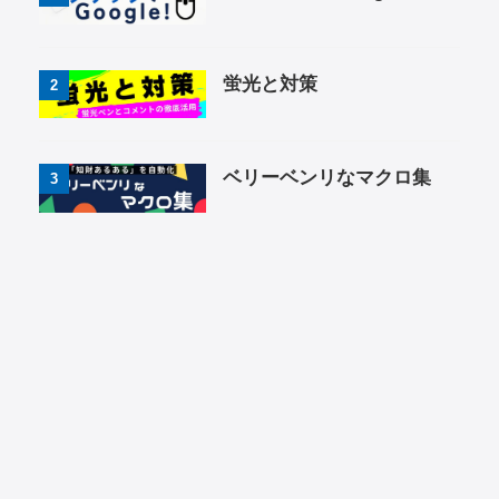
蛍光と対策
2
ベリーベンリなマクロ集
3