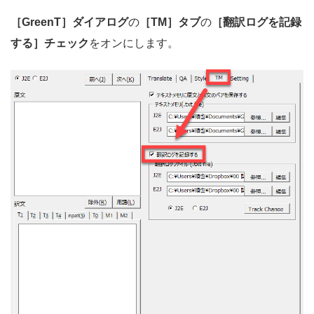
［GreenT］ダイアログ
の
［TM］タブ
の
［翻訳ログを記録
する］チェック
をオンにします。