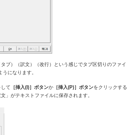
（タブ）（訳文）（改行）という感じでタブ区切りのファイ
るようになります。
をして
［挿入(I)］ボタン
か
［挿入(P)］ボタン
をクリックする
訳文」がテキストファイルに保存されます。