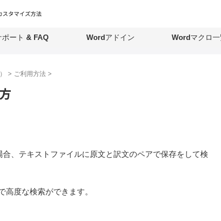
ポート & FAQ
Wordアドイン
Wordマクロ一
ー）
>
ご利用方法
>
方
ない場合、テキストファイルに原文と訳文のペアで保存をして検
で高度な検索ができます。