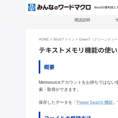
用語説明
サ
HOME
>
Wordアドイン
>
GreenT（グリーンティ
テキストメモリ機能の使い
概要
Memsourceアカウントをお持ちでは
索・取得ができます。
保存したデータを「
Power Search 機能
」