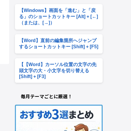
【Windows】画面を「進む」と「戻
る」のショートカットキー [Alt] + [←]
（または、[→]）
【Word】直前の編集箇所へジャンプ
するショートカットキー [Shift] + [F5]
【【Word】カーソル位置の文字の先
頭文字の大・小文字を切り替える
[Shift] + [F3]
毎月テーマごとに厳選！