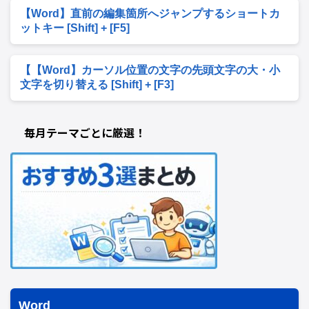
【Word】直前の編集箇所へジャンプするショートカ
ットキー [Shift] + [F5]
【【Word】カーソル位置の文字の先頭文字の大・小
文字を切り替える [Shift] + [F3]
毎月テーマごとに厳選！
Word