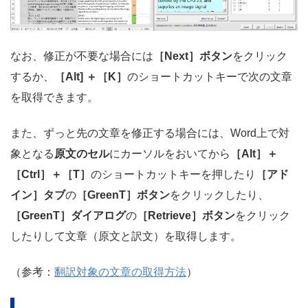
なお、修正が不要な場合には
［Next］ボタン
をクリック
するか、
［Alt] ＋［K］
のショートカットキーで次の文章
を取得できます。
また、ずっと先の文章を修正する場合には、Word上で対
象となる
原文のセル
にカーソルをおいてから
［Alt］＋
［Ctrl］＋［T］
のショートカットキーを押したり
［アド
イン］タブ
の
［GreenT］ボタン
をクリックしたり、
［GreenT］ダイアログ
の
［Retrieve］ボタン
をクリック
したりして文章（原文と訳文）を取得します。
（参考：
翻訳対象の文章の取得方法
）