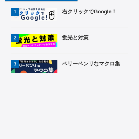
右クリックでGoogle！
1
蛍光と対策
2
ベリーベンリなマクロ集
3