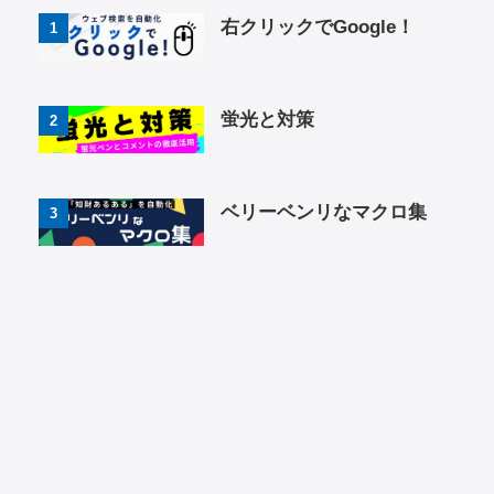
右クリックでGoogle！
1
蛍光と対策
2
ベリーベンリなマクロ集
3