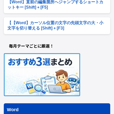
【Word】直前の編集箇所へジャンプするショートカ
ットキー [Shift] + [F5]
【【Word】カーソル位置の文字の先頭文字の大・小
文字を切り替える [Shift] + [F3]
毎月テーマごとに厳選！
Word