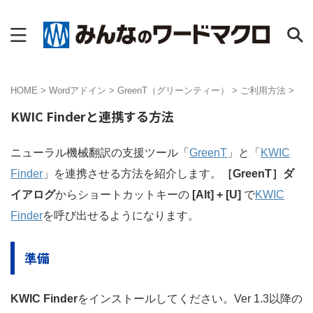
HOME
>
Wordアドイン
>
GreenT（グリーンティー）
>
ご利用方法
>
KWIC Finderと連携する方法
ニューラル機械翻訳の支援ツール「
GreenT
」と「
KWIC
Finder
」を連携させる方法を紹介します。
［GreenT］ダ
イアログ
からショートカットキーの
[Alt] + [U]
で
KWIC
Finder
を呼び出せるようになります。
準備
KWIC Finder
をインストールしてください。Ver 1.3以降の