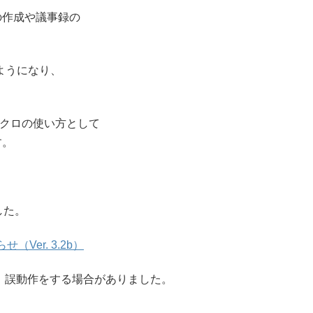
の作成や議事録の
うようになり、
マクロの使い方として
す。
した。
Ver. 3.2b）
て、誤動作をする場合がありました。