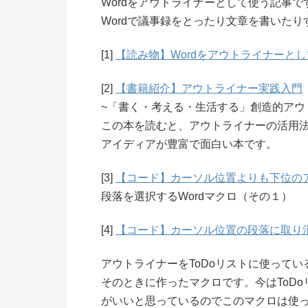
Wordをアウトライナーとして使う記事で
Wordで議事録をとったり文章を書いた
[1]
【読み物】Wordをアウトライナーと
[2]
【書籍紹介】アウトライナー実践入門
~「書く・考える・生活する」創造的アウ
この本を読むと、アウトライナーの活用
アイディアが豊富で面白い本です。
[3]
【コード】カーソル位置よりも下位の
段落を選択するWordマクロ（その１）
[4]
【コード】カーソル位置の段落に取り消
アウトライナーをToDoリストに使って
そのときに作ったマクロです。今はToD
がいいと思っているのでこのマクロは使