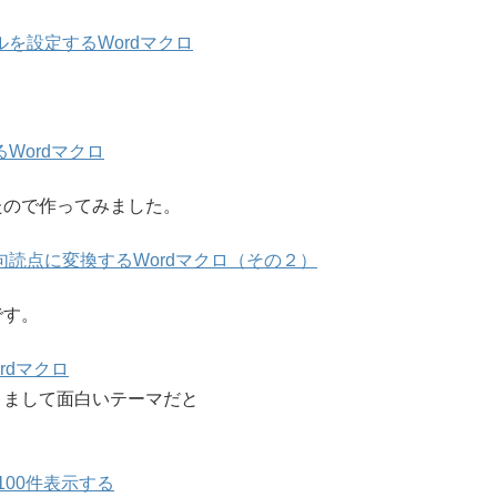
を設定するWordマクロ
Wordマクロ
たので作ってみました。
読点に変換するWordマクロ（その２）
です。
rdマクロ
りまして面白いテーマだと
100件表示する