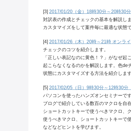
[3]
2017/01/20（金）18時30分～20時
対訳表の作成とチェックの基本を解説し
カスタマイズをして案件毎に最適な状態
[4]
2017/01/26（木）20時～21時 オン
チェックのコツを紹介します。
「正しい表記なのに黄色！？」がなぜ起
起こらなくなるのかを解説します。色de
状態にカスタマイズする方法を紹介しま
[5]
2017/02/05（日）9時30分～12時
パソコンを使ったハンズオンセミナーで
ブログで紹介している数百のマクロを自
ショートカットキーで使うべきマクロ、
使うべきマクロ、ショートカットキーで
などなどヒントを学びます。