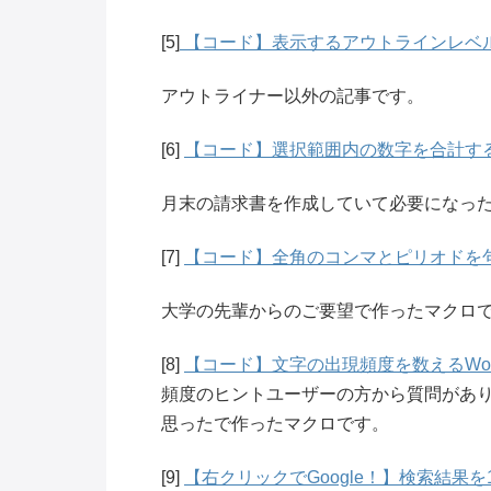
[5]
【コード】表示するアウトラインレベル
アウトライナー以外の記事です。
[6]
【コード】選択範囲内の数字を合計する
月末の請求書を作成していて必要になっ
[7]
【コード】全角のコンマとピリオドを句
大学の先輩からのご要望で作ったマクロ
[8]
【コード】文字の出現頻度を数えるWo
頻度のヒントユーザーの方から質問があ
思ったで作ったマクロです。
[9]
【右クリックでGoogle！】検索結果を