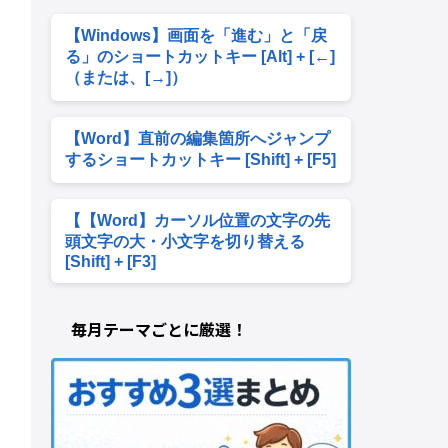
【Windows】画面を「進む」と「戻
る」のショートカットキー [Alt] + [←]
（または、[→]）
【Word】直前の編集箇所へジャンプ
するショートカットキー [Shift] + [F5]
【【Word】カーソル位置の文字の先
頭文字の大・小文字を切り替える
[Shift] + [F3]
毎月テーマごとに厳選！