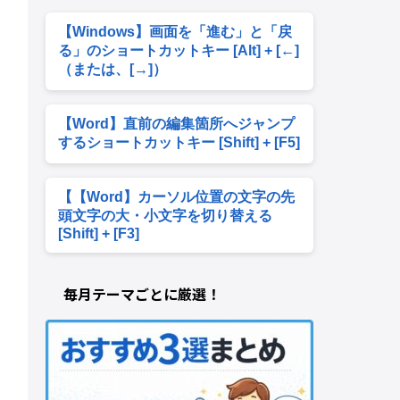
【Windows】画面を「進む」と「戻
る」のショートカットキー [Alt] + [←]
（または、[→]）
【Word】直前の編集箇所へジャンプ
するショートカットキー [Shift] + [F5]
【【Word】カーソル位置の文字の先
頭文字の大・小文字を切り替える
[Shift] + [F3]
毎月テーマごとに厳選！