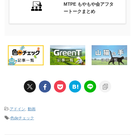
MTPE もやもや会アフタ
ートークまとめ
-
アドイン
,
動画
-
色deチェック