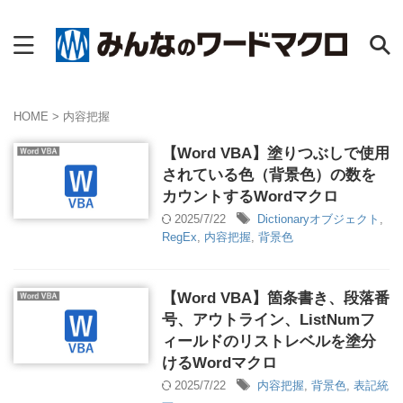
HOME
>
内容把握
【Word VBA】塗りつぶしで使用
されている色（背景色）の数を
カウントするWordマクロ
2025/7/22
Dictionaryオブジェクト
,
RegEx
,
内容把握
,
背景色
【Word VBA】箇条書き、段落番
号、アウトライン、ListNumフ
ィールドのリストレベルを塗分
けるWordマクロ
2025/7/22
内容把握
,
背景色
,
表記統