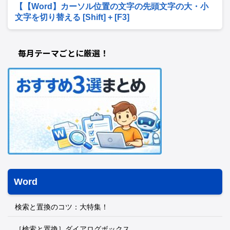
【【Word】カーソル位置の文字の先頭文字の大・小
文字を切り替える [Shift] + [F3]
毎月テーマごとに厳選！
Word
検索と置換のコツ：大特集！
［検索と置換］ダイアログボックス