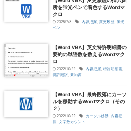
【Word VBA】変更履歴の挿入箇
所を蛍光ペンで着色するWordマ
クロ
2025/7/8
内容把握
,
変更履歴
,
蛍光
ペン
【Word VBA】英文特許明細書の
要約の単語数を数えるWordマク
ロ
2022/10/22
内容把握
,
特許明細書
,
特許翻訳
,
要約書
【Word VBA】最終段落にカーソ
ルを移動するWordマクロ（その
２）
2022/10/22
カーソル移動
,
内容把
握
,
文字数カウント