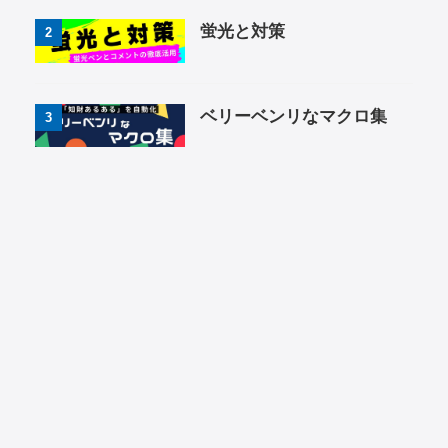
蛍光と対策
2
ベリーベンリなマクロ集
3