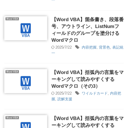
一
【Word VBA】箇条書き、段落番
号、アウトライン、ListNumフ
ィールドのグループを塗分ける
Wordマクロ
2025/7/22
内容把握
,
背景色
,
表記統
一
【Word VBA】括弧内の言葉をマ
ーキングして読みやすくする
Wordマクロ（その3）
2025/7/22
ワイルドカード
,
内容把
握
,
読解支援
【Word VBA】括弧内の言葉をマ
ーキングして読みやすくする