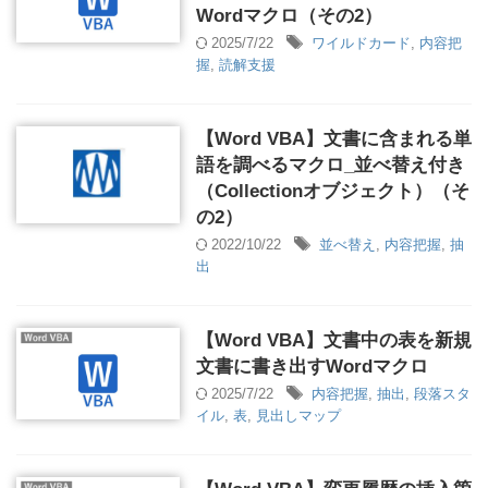
Wordマクロ（その2）
2025/7/22
ワイルドカード
,
内容把
握
,
読解支援
【Word VBA】文書に含まれる単
語を調べるマクロ_並べ替え付き
（Collectionオブジェクト）（そ
の2）
2022/10/22
並べ替え
,
内容把握
,
抽
出
【Word VBA】文書中の表を新規
文書に書き出すWordマクロ
2025/7/22
内容把握
,
抽出
,
段落スタ
イル
,
表
,
見出しマップ