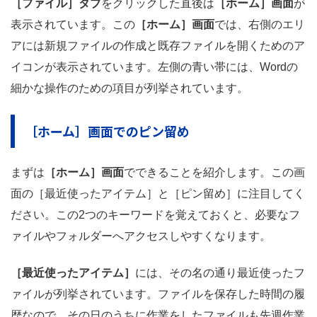
［ファイル］タブ
をクリックした直後は
［ホーム］画面
が
表示されています。この
［ホーム］画面
では、右側のエリ
アには新規ファイルの作成と既存ファイルを開くためのア
イコンが表示されています。左側の青い帯には、Wordの
細かな操作のための項目が列挙されています。
［ホーム］画面でのピン留め
まずは
［ホーム］画面
でできることを紹介します。この画
面の［最近使ったアイテム］と［ピン留め］に注目してく
ださい。この2つのキーワードを覚えておくと、必要なフ
ァイルやフォルダーへアクセスしやすくなります。
［最近使ったアイテム］
には、その名の通り最近使ったフ
ァイルが列挙されています。ファイルを保存した時間の履
歴なので、その日のうちに作業をしたファイルも先週作業