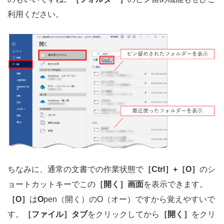
利用ください。
ちなみに、通常の文書での作業状態で
［Ctrl］+［O］
のシ
ョートカットキーでこの
［開く］画面
を表示できます。
［O］
は
O
pen（開く）のO（オー）ですから覚えやすいで
す。
［ファイル］タブ
をクリックしてから
［開く］
をクリ