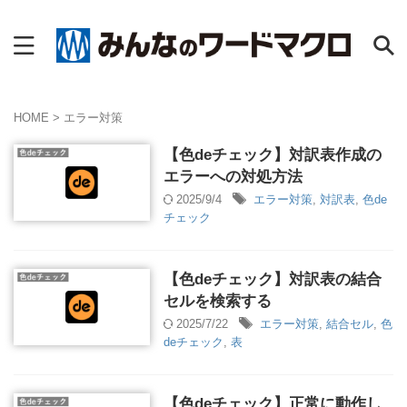
HOME
>
エラー対策
【色deチェック】対訳表作成の
エラーへの対処方法
2025/9/4
エラー対策
,
対訳表
,
色de
チェック
【色deチェック】対訳表の結合
セルを検索する
2025/7/22
エラー対策
,
結合セル
,
色
deチェック
,
表
【色deチェック】正常に動作し