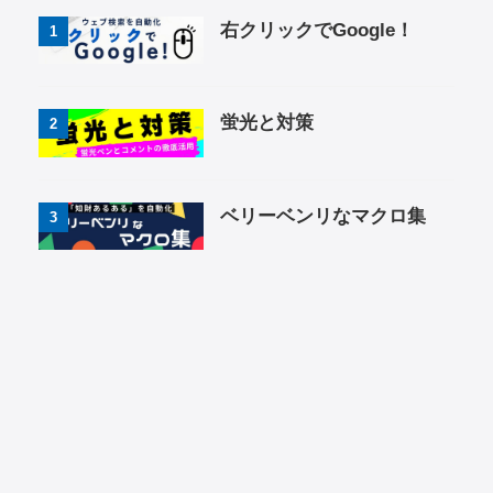
右クリックでGoogle！
1
蛍光と対策
2
ベリーベンリなマクロ集
3