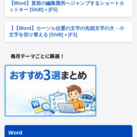
【Word】直前の編集箇所へジャンプするショートカ
ットキー [Shift] + [F5]
【【Word】カーソル位置の文字の先頭文字の大・小
文字を切り替える [Shift] + [F3]
毎月テーマごとに厳選！
Word