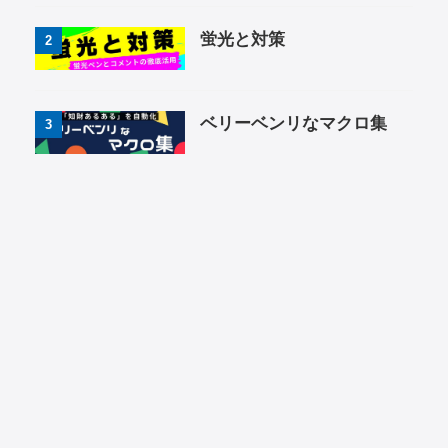
蛍光と対策
2
ベリーベンリなマクロ集
3