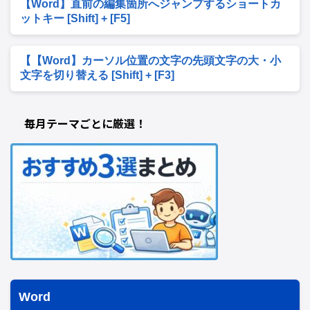
【Word】直前の編集箇所へジャンプするショートカ
ットキー [Shift] + [F5]
【【Word】カーソル位置の文字の先頭文字の大・小
文字を切り替える [Shift] + [F3]
毎月テーマごとに厳選！
Word