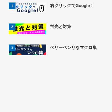
右クリックでGoogle！
1
蛍光と対策
2
ベリーベンリなマクロ集
3