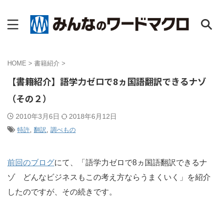
HOME
>
書籍紹介
>
【書籍紹介】語学力ゼロで8ヵ国語翻訳できるナゾ
（その２）
2010年3月6日
2018年6月12日
特許
,
翻訳
,
調べもの
前回のブログ
にて、「語学力ゼロで8ヵ国語翻訳できるナ
ゾ どんなビジネスもこの考え方ならうまくいく」を紹介
したのですが、その続きです。