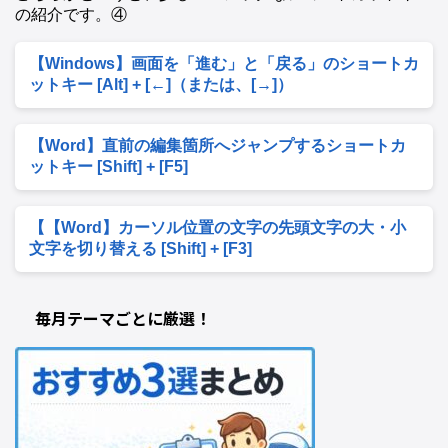
の紹介です。④
【Windows】画面を「進む」と「戻る」のショートカ
ットキー [Alt] + [←]（または、[→]）
【Word】直前の編集箇所へジャンプするショートカ
ットキー [Shift] + [F5]
【【Word】カーソル位置の文字の先頭文字の大・小
文字を切り替える [Shift] + [F3]
毎月テーマごとに厳選！