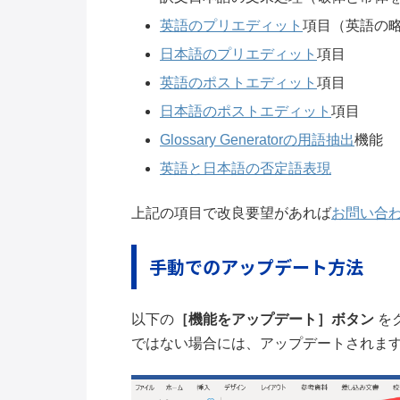
英語のプリエディット
項目（英語の
日本語のプリエディット
項目
英語のポストエディット
項目
日本語のポストエディット
項目
Glossary Generatorの用語抽出
機能
英語と日本語の否定語表現
上記の項目で改良要望があれば
お問い合
手動でのアップデート方法
以下の
［機能をアップデート］ボタン
を
ではない場合には、アップデートされま