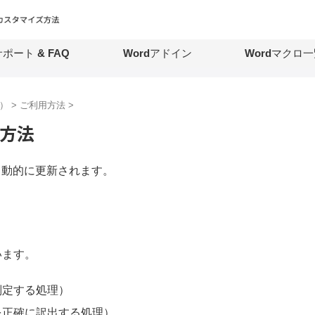
ポート & FAQ
Wordアドイン
Wordマクロ一
ー）
>
ご利用方法
>
方法
で自動的に更新されます。
います。
判定する処理）
を正確に訳出する処理）