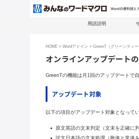
用語説明
サ
HOME
>
Wordアドイン
>
GreenT（グリーンティ
オンラインアップデートの
GreenTの機能は月1回のアップデート
アップデート対象
以下の項目がアップデート対象となって
原文英語の文末判定（文末を正確に
訳文日本語の文末処理（敬体と常体