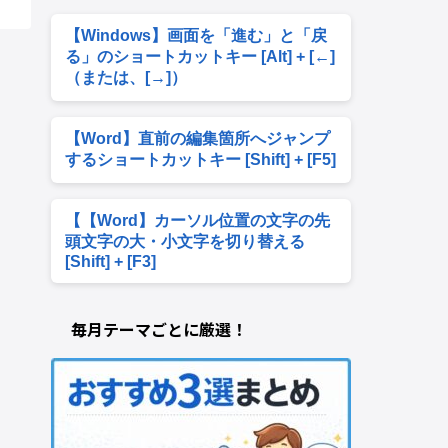
【Windows】画面を「進む」と「戻
る」のショートカットキー [Alt] + [←]
（または、[→]）
【Word】直前の編集箇所へジャンプ
するショートカットキー [Shift] + [F5]
【【Word】カーソル位置の文字の先
頭文字の大・小文字を切り替える
[Shift] + [F3]
毎月テーマごとに厳選！