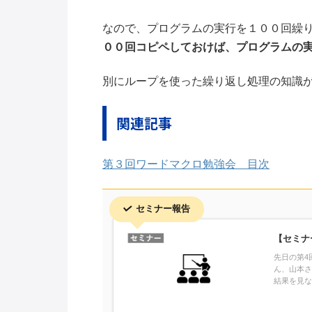
なので、プログラムの実行を１００回繰
００回コピペしておけば、プログラムの
別にループを使った繰り返し処理の知識
関連記事
第３回ワードマクロ勉強会 目次
セミナー報告
【セミナ
先日の第4
ん、山本さ
結果を見な