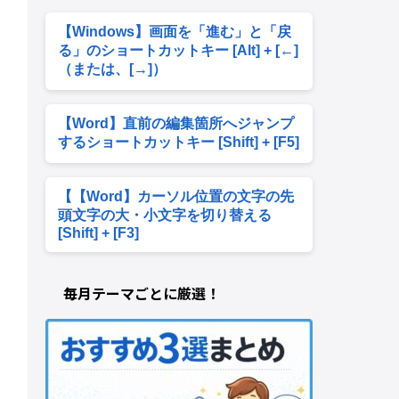
【Windows】画面を「進む」と「戻
る」のショートカットキー [Alt] + [←]
（または、[→]）
【Word】直前の編集箇所へジャンプ
するショートカットキー [Shift] + [F5]
【【Word】カーソル位置の文字の先
頭文字の大・小文字を切り替える
[Shift] + [F3]
毎月テーマごとに厳選！