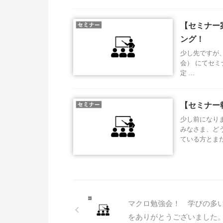
【セミナー案
ング！
少し先ですが、2月
会） にてセ
定 ...
【セミナー報
少し前になり
みなさま、ど
ている方とまだ
マクロ勉強会！ 学びの多
をありがとうございました