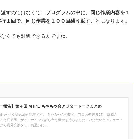
り返すのではなくて、
プログラムの中に、同じ作業内容を１
実行１回で、同じ作業を１００回繰り返す
ことになります。
がなくても対処できるんですね。
ー報告】第４回 MTPE もやもや会アフタートークまとめ
回もやもや会の続き記事です。 もやもや会の後で、当日の発表者3名（燃脇さ
んと私新田）がオンラインで話し合う機会を持ちました。いただいたアンケート
がら意見交換をし、お互いに ...