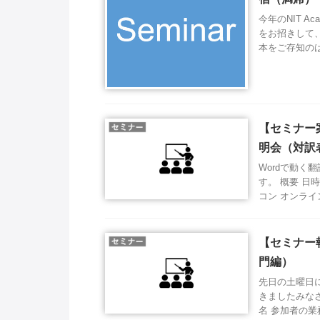
今年のNIT 
をお招きして
本をご存知のはず
【セミナー案
明会（対訳
Wordで動く
す。 概要 日時
コン オンラインセ
【セミナー報
門編）
先日の土曜日に
きましたみなさ
名 参加者の業務