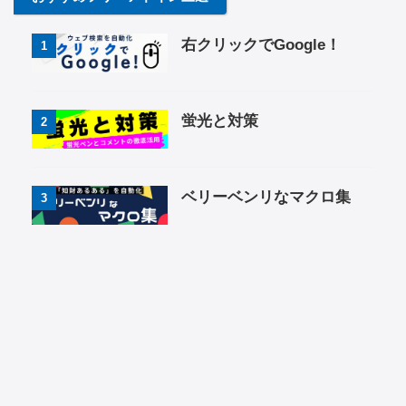
右クリックでGoogle！
1
蛍光と対策
2
ベリーベンリなマクロ集
3