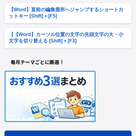
【Word】直前の編集箇所へジャンプするショートカ
ットキー [Shift] + [F5]
【【Word】カーソル位置の文字の先頭文字の大・小
文字を切り替える [Shift] + [F3]
毎月テーマごとに厳選！