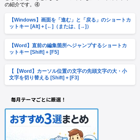
の紹介です。④
【Windows】画面を「進む」と「戻る」のショートカ
ットキー [Alt] + [←]（または、[→]）
【Word】直前の編集箇所へジャンプするショートカ
ットキー [Shift] + [F5]
【【Word】カーソル位置の文字の先頭文字の大・小
文字を切り替える [Shift] + [F3]
毎月テーマごとに厳選！