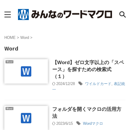
HOME
>
Word
>
Word
【Word】ゼロ文字以上の「スペ
ース」を探すための検索式
（１）
2024/12/28
ワイルドカード
,
表記統
一
フォルダを開くマクロの活用方
法
2023/6/15
Wordマクロ