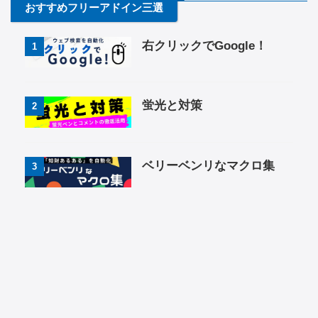
おすすめフリーアドイン三選
右クリックでGoogle！
1
蛍光と対策
2
ベリーベンリなマクロ集
3