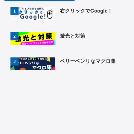
右クリックでGoogle！
1
蛍光と対策
2
ベリーベンリなマクロ集
3