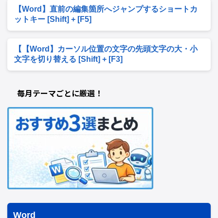
【Word】直前の編集箇所へジャンプするショートカ
ットキー [Shift] + [F5]
【【Word】カーソル位置の文字の先頭文字の大・小
文字を切り替える [Shift] + [F3]
毎月テーマごとに厳選！
Word