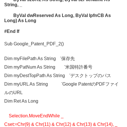
String, _
ByVal dwReserved As Long, ByVal lpfnCB As
Long) As Long
#End If
Sub Google_Patent_PDF_2()
Dim myFilePath As String '保存先
Dim myPatNum As String '米国特許番号
Dim myDestTopPath As String 'デスクトップのパス
Dim myURL As String 'Google PatentのPDFファイ
ルのURL
Dim Ret As Long
Selection.MoveEndWhile _
Cset:=Chr(9) & Chr(11) & Chr(12) & Chr(13) & Chr(14), _