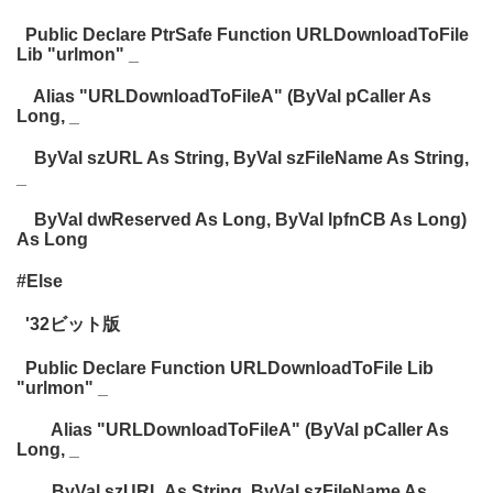
Public Declare PtrSafe Function URLDownloadToFile
Lib "urlmon" _
Alias "URLDownloadToFileA" (ByVal pCaller As
Long, _
ByVal szURL As String, ByVal szFileName As String,
_
ByVal dwReserved As Long, ByVal lpfnCB As Long)
As Long
#Else
'32ビット版
Public Declare Function URLDownloadToFile Lib
"urlmon" _
Alias "URLDownloadToFileA" (ByVal pCaller As
Long, _
ByVal szURL As String, ByVal szFileName As