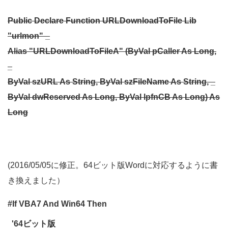
Public Declare Function URLDownloadToFile Lib
"urlmon" _
Alias "URLDownloadToFileA" (ByVal pCaller As Long,
_
ByVal szURL As String, ByVal szFileName As String, _
ByVal dwReserved As Long, ByVal lpfnCB As Long) As
Long
(2016/05/05に修正。64ビット版Wordに対応するように書
き換えました）
#If VBA7 And Win64 Then
'64ビット版