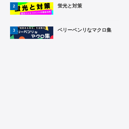
蛍光と対策
2
ベリーベンリなマクロ集
3