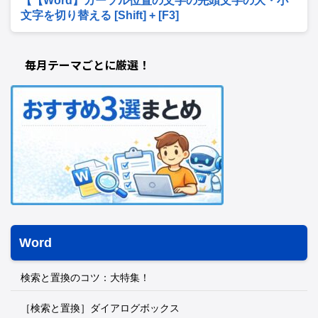
【【Word】カーソル位置の文字の先頭文字の大・小
文字を切り替える [Shift] + [F3]
毎月テーマごとに厳選！
Word
検索と置換のコツ：大特集！
［検索と置換］ダイアログボックス