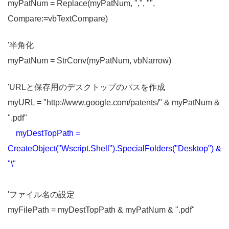
myPatNum = Replace(myPatNum, ",", "",
Compare:=vbTextCompare)
'半角化
myPatNum = StrConv(myPatNum, vbNarrow)
'URLと保存用のデスクトップのパスを作成
myURL = "http://www.google.com/patents/" & myPatNum &
".pdf"
myDestTopPath =
CreateObject("Wscript.Shell").SpecialFolders("Desktop") &
"\"
'ファイル名の設定
myFilePath = myDestTopPath & myPatNum & ".pdf"