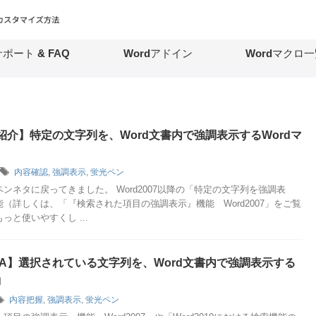
ポート & FAQ
Wordアドイン
Wordマクロ一
紹介】特定の文字列を、Word文書内で強調表示するWordマ
内容確認
,
強調表示
,
蛍光ペン
ンネタに戻ってきました。 Word2007以降の「特定の文字列を強調表
（詳しくは、「『検索された項目の強調表示』機能 Word2007」をご覧
っと使いやすくし ...
VBA】選択されている文字列を、Word文書内で強調表示する
ロ
内容把握
,
強調表示
,
蛍光ペン