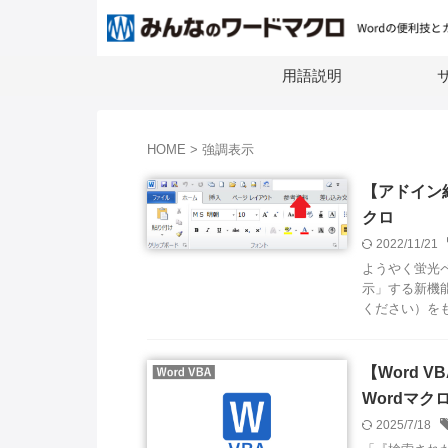
用語説明
サ
HOME
>
強調表示
【アドイン
クロ
2022/11/21
ようやく蛍光ペ
示」する新機能
ください）をも
【Word 
Wordマク
2025/7/18