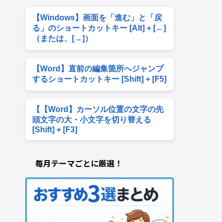
【Windows】画面を「進む」と「戻
る」のショートカットキー [Alt] + [←]
（または、[→]）
【Word】直前の編集箇所へジャンプ
するショートカットキー [Shift] + [F5]
【【Word】カーソル位置の文字の先
頭文字の大・小文字を切り替える
[Shift] + [F3]
毎月テーマごとに厳選！