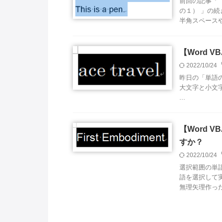
前回の記事「
の１） 」の
半角スペースや
【Word 
2022/10/24
昨日の「単語
大文字と小文字に関
...
【Word 
すか？
2022/10/24
選択範囲の単
語を選択して
無理矢理作った