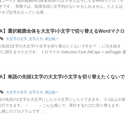
【コード】選択範囲内の段落先頭の1文字を大文字にするWordマクロ（そ
続きです。 実務では、段落先頭に文字列がないかもしれません。たとえば、
タブ記号が入っている場 ...
VBA】選択範囲全体を大文字/小文字で切り替えるWordマクロ
大文字小文字
,
文字入力
,
表記統一
の先頭1文字の大文字/小文字を切り替えたくないですか？ 」に引き続き、
するマクロです。 １行マクロ Selection.Font.AllCaps = wdToggle 選
VBA】単語の先頭1文字の大文字/小文字を切り替えたくないで
大文字小文字
,
文字入力
,
表記統一
語の先頭の1文字を大文字にしたり小文字にしたりできます。 1つ以上の単
実行できます。 ↑ ↓ こんな感じで、実行するたびに切り替えます。
感じのプログラムです ...