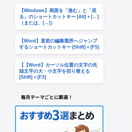
【Windows】画面を「進む」と「戻
る」のショートカットキー [Alt] + [←]
（または、[→]）
【Word】直前の編集箇所へジャンプ
するショートカットキー [Shift] + [F5]
【【Word】カーソル位置の文字の先
頭文字の大・小文字を切り替える
[Shift] + [F3]
毎月テーマごとに厳選！