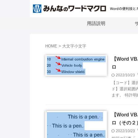
用語説明
サ
HOME
>
大文字小文字
【Word 
ロ
2022/10/23
【コード】選択
ド】選択範囲内
ます。 特許明細
【Word 
ロ（その２
2022/10/23