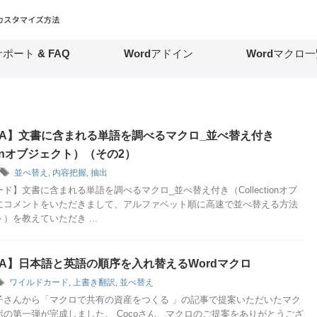
ポート & FAQ
Wordアドイン
Wordマクロ一
VBA】文書に含まれる単語を調べるマクロ_並べ替え付き
tionオブジェクト）（その2）
並べ替え
,
内容把握
,
抽出
ド】文書に含まれる単語を調べるマクロ_並べ替え付き（Collectionオブ
にコメントをいただきまして、アルファベット順に高速で並べ替える方法
）を教えていただき ...
VBA】日本語と英語の順序を入れ替えるWordマクロ
ワイルドカード
,
上書き翻訳
,
並べ替え
子さんから「マクロで共有の資産をつくる 」の記事で提案いただいたマク
の第一弾が完成しました。 Cocoさん、マクロのご提案をありがとうござ