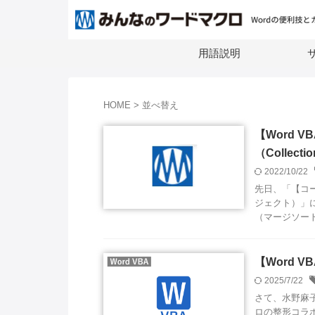
用語説明
サ
HOME
>
並べ替え
【Word 
（Collec
2022/10/22
先日、「【コー
ジェクト）」
（マージソート
【Word 
2025/7/22
さて、水野麻
ロの整形コラボ