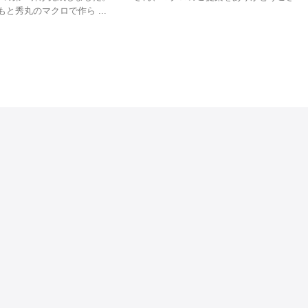
もと秀丸のマクロで作ら ...