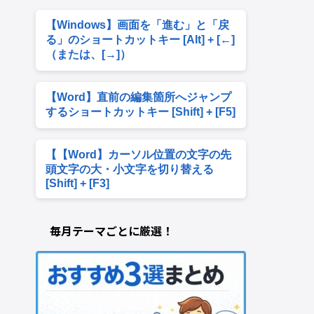
【Windows】画面を「進む」と「戻
る」のショートカットキー [Alt] + [←]
（または、[→]）
【Word】直前の編集箇所へジャンプ
するショートカットキー [Shift] + [F5]
【【Word】カーソル位置の文字の先
頭文字の大・小文字を切り替える
[Shift] + [F3]
毎月テーマごとに厳選！