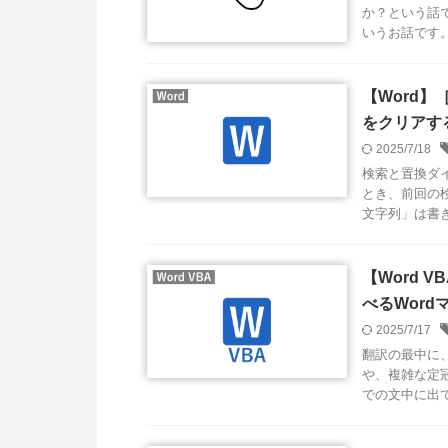
か？という話
いうお話です。 
【Word
をクリアす
2025/7/18
検索と置換ダ
とき、前回の
文字列」は書き
【Word
べるWord
2025/7/17
翻訳の最中に、
や、複雑な定
での文中に出て