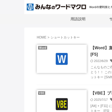
用語説明
サ
HOME
>
ショートカットキー
【Word】
[F5]
2022/6/29
こんなものご
とう！！ こ
ットキー [Shift] 
【VBE】プロ
2025/7/17
[Alt] + 
トキー [F5