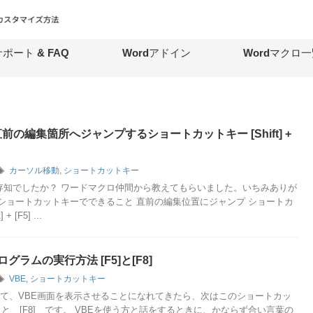
ポート & FAQ
Wordアドイン
Wordマクロ一
直前の編集箇所へジャンプするショートカットキー [Shift] +
カーソル移動
,
ショートカットキー
存知でしたか？ ワードマクロ仲間から教えてもらいました。いちみありが
のショートカットキーでできること 直前の編集位置にジャンプ ショートカ
+ [F5] ...
グラムの実行方法 [F5]と[F8]
VBE
,
ショートカットキー
[F11] にて、VBE画面を表示させることになれてきたら、次はこのショートカッ
] と [F8] です。 VBEを使う方と話をするときに、かならず合い言葉の