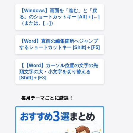
【Windows】画面を「進む」と「戻
る」のショートカットキー [Alt] + [←]
（または、[→]）
【Word】直前の編集箇所へジャンプ
するショートカットキー [Shift] + [F5]
【【Word】カーソル位置の文字の先
頭文字の大・小文字を切り替える
[Shift] + [F3]
毎月テーマごとに厳選！