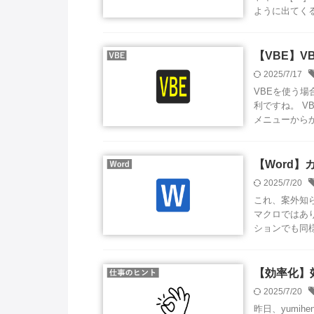
ように出てくる 
【VBE】V
2025/7/17
VBEを使う場合
利ですね。 V
メニューからから
【Word
2025/7/20
これ、案外知
マクロではありま
ションでも同様の
【効率化】
2025/7/20
昨日、yumi