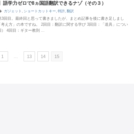
】語学力ゼロで8ヵ国語翻訳できるナゾ（その３）
ガジェット
,
ショートカットキー
,
特許
,
翻訳
第3回目。最終回と思って書きましたが、まとめ記事を後に書き足しまし
「考え方」の本ですね。 2回目：翻訳に関する学び 3回目：「道具」につい
 4回目：ギター教則 ...
1
…
13
14
15