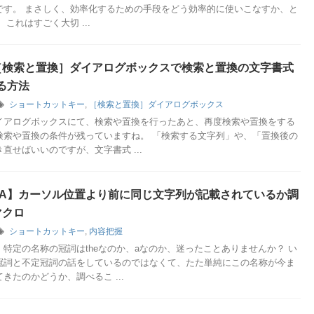
です。 まさしく、効率化するための手段をどう効率的に使いこなすか、と
これはすごく大切 ...
】［検索と置換］ダイアログボックスで検索と置換の文字書式
る方法
ショートカットキー
,
［検索と置換］ダイアログボックス
イアログボックスにて、検索や置換を行ったあと、再度検索や置換をする
検索や置換の条件が残っていますね。 「検索する文字列」や、「置換後の
直せばいいのですが、文字書式 ...
 VBA】カーソル位置より前に同じ文字列が記載されているか調
マクロ
ショートカットキー
,
内容把握
特定の名称の冠詞はtheなのか、aなのか、迷ったことありませんか？ い
冠詞と不定冠詞の話をしているのではなくて、たた単純にこの名称が今ま
きたのかどうか、調べるこ ...