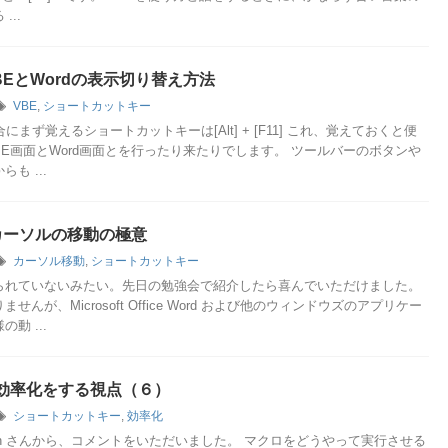
...
BEとWordの表示切り替え方法
VBE
,
ショートカットキー
にまず覚えるショートカットキーは[Alt] + [F11] これ、覚えておくと便
BE画面とWord画面とを行ったり来たりでします。 ツールバーのボタンや
も ...
】カーソルの移動の極意
カーソル移動
,
ショートカットキー
られていないみたい。先日の勉強会で紹介したら喜んでいただけました。
せんが、Microsoft Office Word および他のウィンドウズのアプリケー
動 ...
効率化をする視点（６）
ショートカットキー
,
効率化
hen さんから、コメントをいただいました。 マクロをどうやって実行させる